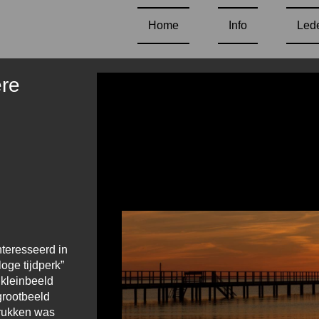
Home
Info
Led
ère
nteresseerd in
loge tijdperk”
kleinbeeld
grootbeeld
drukken was