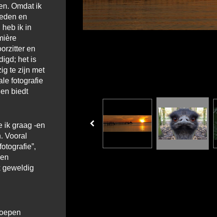
en. Omdat ik
reden en
 heb ik in
mière
oorzitter en
igd; het is
ig te zijn met
le fotografie
en biedt
e ik graag -en
n. Vooral
otografie”,
 en
ik geweldig
roepen