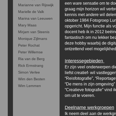
een ware sensatie om te do
Marianne van Rijswijk
graag mijn horizon wil verb
Marielle de Valk
kennis met andere wil delen
Marina van Leeuwen
oktober 1984 Fotogroep Lu
Mary Maas
opgericht. Mijn functie als v
docent heb ik in 2012 beëind
Mirjam van Steenis
fantastisch om nu lekker bez
Monique Zijlmans
deze hobby waarbij de digita
Peter Rochat
ontzettend veel mogelijkhed
Peter Willemse
Ria van de Berg
Interessegebieden
Rick Ermstrang
Er zijn veel onderwerpen di
Simon Verlee
liefst creatief- wil vastlegge
“Reisfotografie”, “Reportagef
Wim den Besten
“De mens in zijn omgeving”
Wim Lemmen
“Creatieve fotografie” vind 
om uit te voeren.
Deelname werkgroepen
Ik neem deel aan de werkg