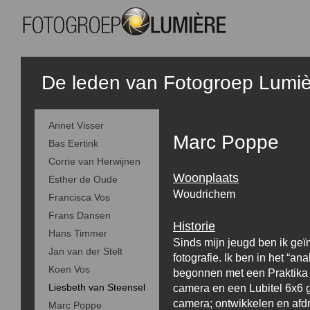
De leden van Fotogroep Lumi
Annet Visser
Marc Poppe
Bas Eertink
Corrie van Herwijnen
Woonplaats
Esther de Oude
Woudrichem
Francisca Vos
Frans Dansen
Historie
Hans Timmer
Sinds mijn jeugd ben ik geï
Jan van der Stelt
fotografie. Ik ben in het “ana
Koen Vos
begonnen met een Praktika 
Liesbeth van Steensel
camera en een Lubitel 6x6 
camera; ontwikkelen en af
Marc Poppe