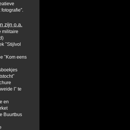
reatieve
 fotografie”.
 zijn o.a.
 militaire
d)
k "Stijlvol
rie "Kom eens
tsboekjes
tstocht"
ochure
eide I" te
te en
rket
te Buurtbus
e